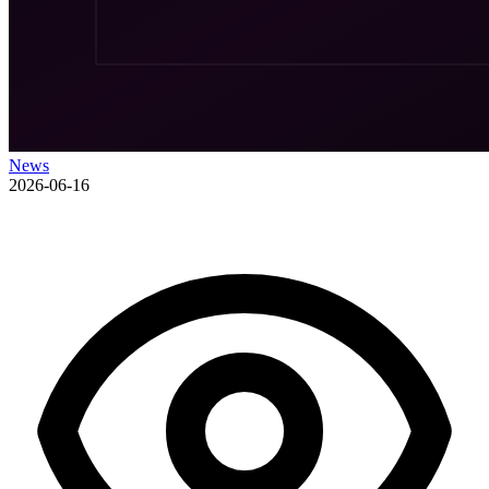
News
2026-06-16