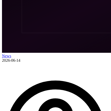
News
2026-06-14