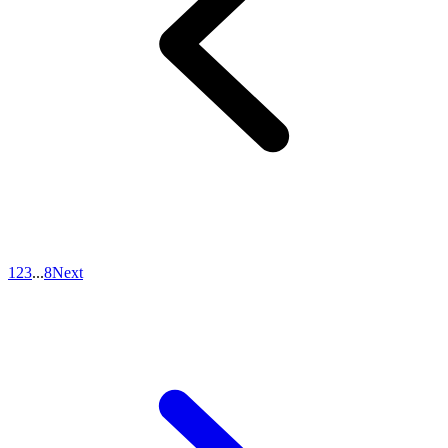
1
2
3
...
8
Next