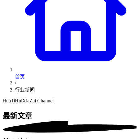
首页
/
行业新闻
HuaTiHuiXiaZai Channel
最新文章