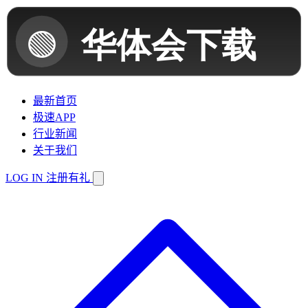
最新首页
极速APP
行业新闻
关于我们
LOG IN
注册有礼