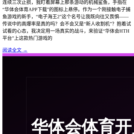
连续三次止损，我盯着屏幕上那条游动的机械鲨鱼，手指在
“华体会体育APP下载”的图标上悬停。作为一个刚接触电子捕
鱼游戏的新手，“电子海王2”这个名号让我既向往又畏惧——
传说中的高爆率是真的吗？会不会又是“新人收割机”？抱着试
试看的心态，我决定用一场真实的战斗，来验证“华体会HTH
平台”上这款热门游戏的
阅读全文
→