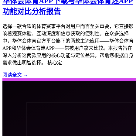
华体会体育APP下载与华体会体育迷APP
功能对比分析报告
选择一款合适的体育赛事平台对用户而言至关重要，它直接影
响着观赛体验、互动深度和信息获取的便利性。在众多选择
中，华体会体育官方平台旗下的两款主流应用——华体会体育
APP和华体会体育迷APP——常被用户拿来比较。本报告旨在
深入分析这两款应用的核心功能与定位差异，帮助您根据自身
需求做出明智选择。 核心定
阅读全文
→