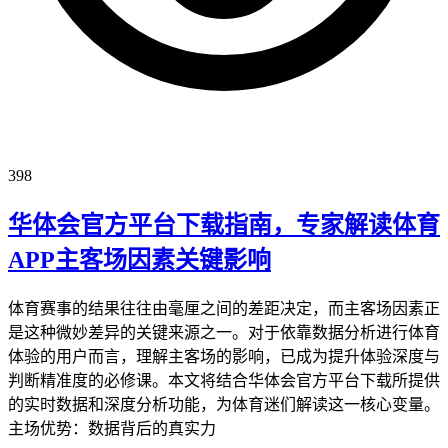
398
华体会官方平台下载指南，专家解读体育
APP主客场因素关键影响
体育赛事的结果往往由毫厘之间的差距决定，而主客场因素正
是这种微妙差异的关键来源之一。对于依靠数据分析进行体育
体验的用户而言，理解主客场的影响，已成为提升体验深度与
判断精准度的必修课。本文将结合华体会官方平台下载所提供
的实时数据和深度分析功能，为体育迷们解读这一核心变量。
主场优势：数据背后的真实力