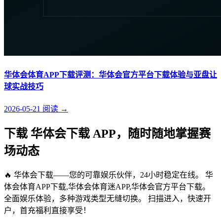
华体会体育APP下载评测：华体会官方平台下载体验与亚盘让
球实战技巧
2026-05-21
阅读
→
下载 华体会下载 APP，随时随地掌握赛
场动态
🔥 华体会下载——您的可靠娱乐伙伴，24小时稳定在线。 华
体会体育APP下载,华体会体育迷APP,华体会官方平台下载。
全面娱乐体验，多种游戏类型无缝切换。 扫描进入，快速开
户，首充福利直接享受！